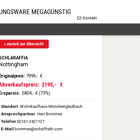
LUNGSWARE MEGAGÜNSTIG
Kontakt
« zurück zur Übersicht
SCHLARAFFIA
Nottingham
Originalpreis:
7999,-
€
Abverkaufspreis:
2195,-
€
Ersparnis:
5804,- € (73%)
Standort:
Wohnkaufhaus Mönchengladbach
Ansprechpartner:
Herr Bommes
Telefon
02161-2421127
E-Mail
bommes@schaffrath.com