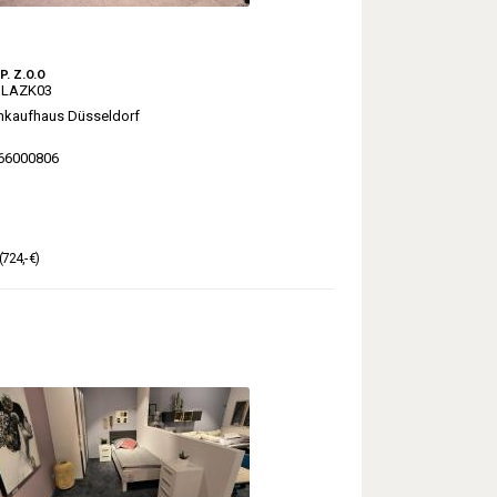
. Z.O.O
 LAZK03
kaufhaus Düsseldorf
66000806
(724,- €)