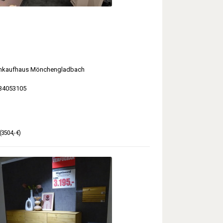
kaufhaus Mönchengladbach
34053105
(3504,- €)