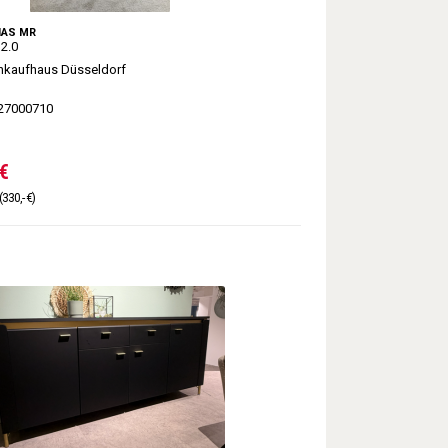
IAS MR
2.0
kaufhaus Düsseldorf
27000710
€
(330,- €)