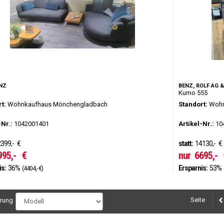
NZ
BENZ, ROLF AG &
Kumo 555
t:
Wohnkaufhaus Mönchengladbach
Standort:
Wohn
-Nr.:
1042001401
Artikel-Nr.:
10
399,-
€
statt:
14130,-
€
995,-
€
nur
6695,-
is:
36%
Ersparnis:
53%
(4404,- €)
Seite
erung