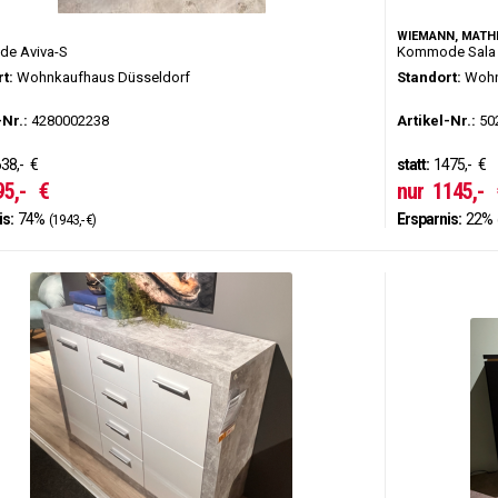
WIEMANN, MATH
e Aviva-S
Kommode Sala 
t:
Wohnkaufhaus Düsseldorf
Standort:
Wohn
-Nr.:
4280002238
Artikel-Nr.:
50
38,-
€
statt:
1475,-
€
95,-
€
nur
1145,-
is:
74%
Ersparnis:
22%
(1943,- €)