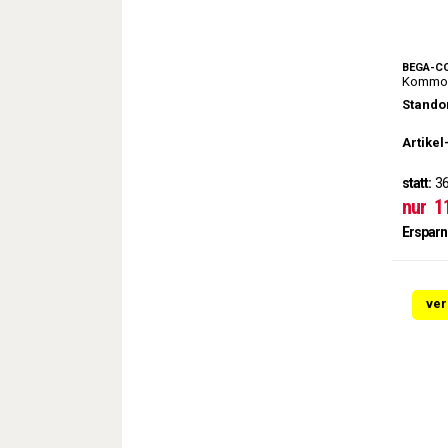
BEGA-C
Kommod
Standor
Artikel
statt:
36
nur
1
Ersparn
ver