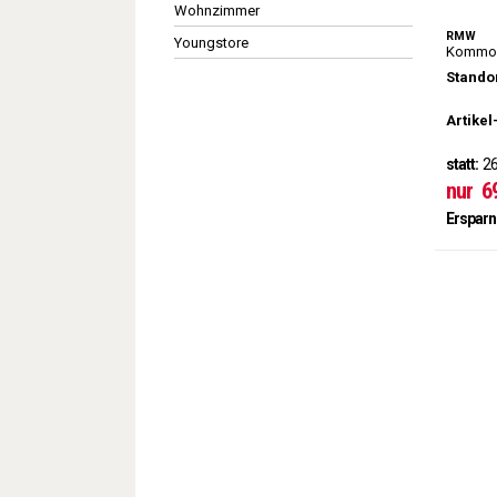
Wohnzimmer
RMW
Youngstore
Kommod
Standor
Artikel
statt:
26
nur
6
Ersparn