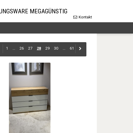
LUNGSWARE MEGAGÜNSTIG
Kontakt
1
...
26
27
28
29
30
...
61