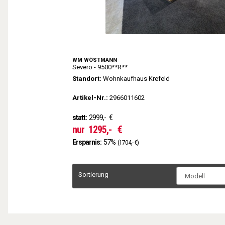
WM WÖSTMANN
Severo - 9500**R**
Standort:
Wohnkaufhaus Krefeld
Artikel-Nr.:
2966011602
statt:
2999,-
€
nur
1295,-
€
Ersparnis:
57%
(1704,- €)
Sortierung