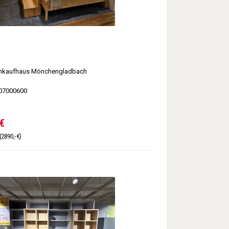
kaufhaus Mönchengladbach
07000600
€
(2890,- €)