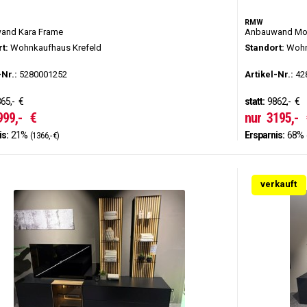
RMW
and Kara Frame
Anbauwand Mon
t:
Wohnkaufhaus Krefeld
Standort:
Wohn
-Nr.:
5280001252
Artikel-Nr.:
42
65,-
€
statt:
9862,-
€
999,-
€
nur
3195,-
is:
21%
Ersparnis:
68%
(1366,- €)
verkauft