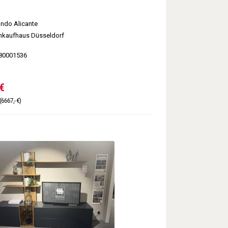
do Alicante
kaufhaus Düsseldorf
80001536
€
(6667,- €)