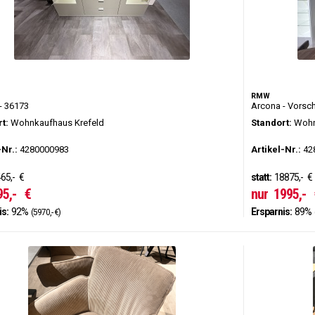
RMW
- 36173
Arcona - Vorsc
t:
Wohnkaufhaus Krefeld
Standort:
Wohn
-Nr.:
4280000983
Artikel-Nr.:
42
65,-
€
statt:
18875,-
€
95,-
€
nur
1995,-
is:
92%
Ersparnis:
89%
(5970,- €)