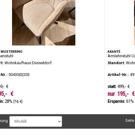
F MUSTERRING
AKANTE
enstuhl
Armlehnstuhl 
t:
Wohnkaufhaus Düsseldorf
Standort:
Wohn
-Nr.:
5043002203
Artikel-Nr.:
49
9,-
€
statt:
499,-
€
95,-
€
nur
195,-
€
is:
28%
Ersparnis:
61%
(74,- €)
Seite
erung