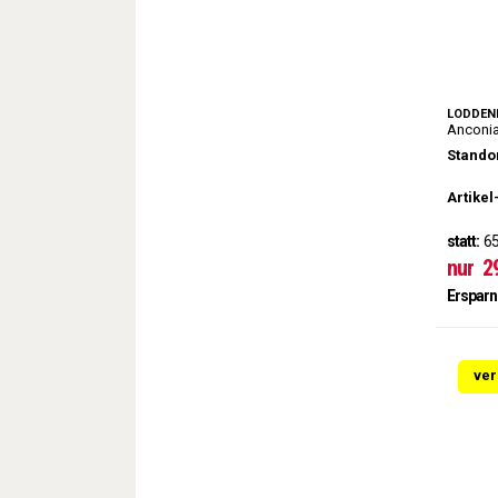
LODDEN
Anconi
Standor
Artikel
statt:
65
nur
2
Ersparn
ver