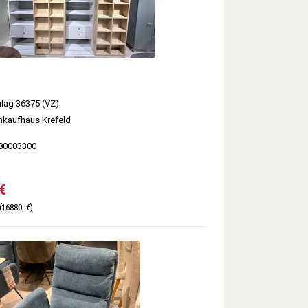
hlag 36375 (VZ)
kaufhaus Krefeld
80003300
€
(16880,- €)