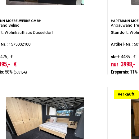
NN MOEBELWERKE GMBH
HARTMANN MOE
and Selino
Anbauwand Trev
t:
Wohnkaufhaus Düsseldorf
Standort:
Wohn
-Nr.:
1575002100
Artikel-Nr.:
50
476,-
€
statt:
4485,-
€
395,-
€
nur
3998,-
is:
58%
Ersparnis:
11%
(6081,- €)
verkauft