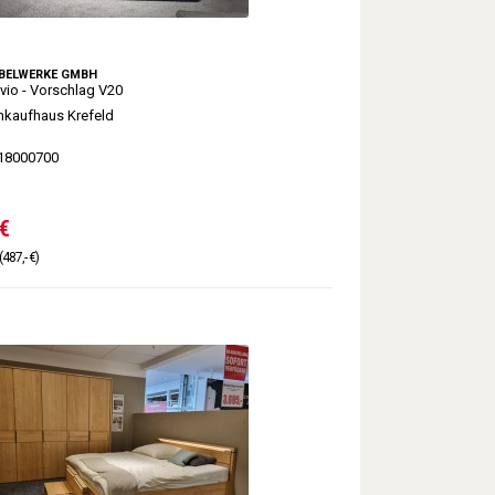
BELWERKE GMBH
io - Vorschlag V20
kaufhaus Krefeld
18000700
€
(487,- €)