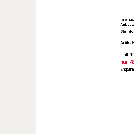
HARTMA
Anbauw
Standor
Artikel
statt:
10
nur
4
Ersparn