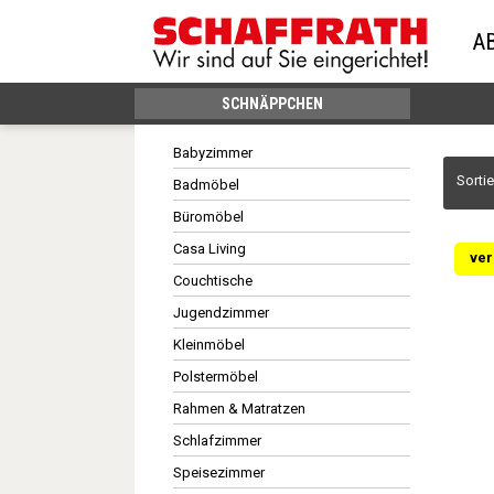
A
SCHNÄPPCHEN
Babyzimmer
Sorti
Badmöbel
Büromöbel
Casa Living
ver
Couchtische
Jugendzimmer
Kleinmöbel
Polstermöbel
Rahmen & Matratzen
Schlafzimmer
Speisezimmer