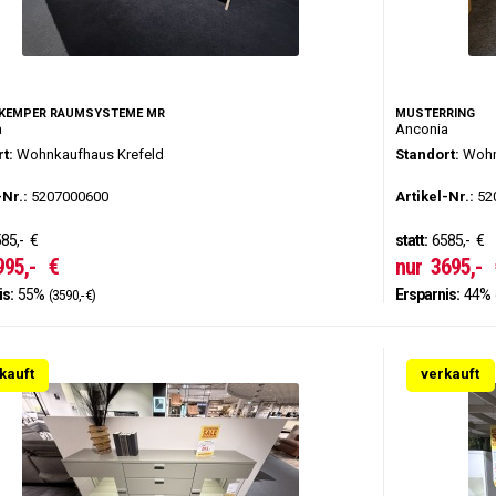
KEMPER RAUMSYSTEME MR
MUSTERRING
a
Anconia
t:
Wohnkaufhaus Krefeld
Standort:
Wohn
-Nr.:
5207000600
Artikel-Nr.:
52
85,-
€
statt:
6585,-
€
995,-
€
nur
3695,-
is:
55%
Ersparnis:
44%
(3590,- €)
kauft
verkauft