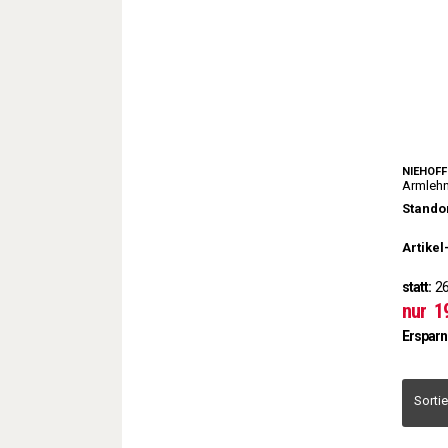
NIEHOF
Armlehn
Standor
Artikel
statt:
26
nur
1
Ersparn
Sorti