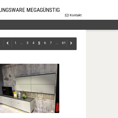
LUNGSWARE MEGAGÜNSTIG
Kontakt
1
...
3
4
5
6
7
...
61