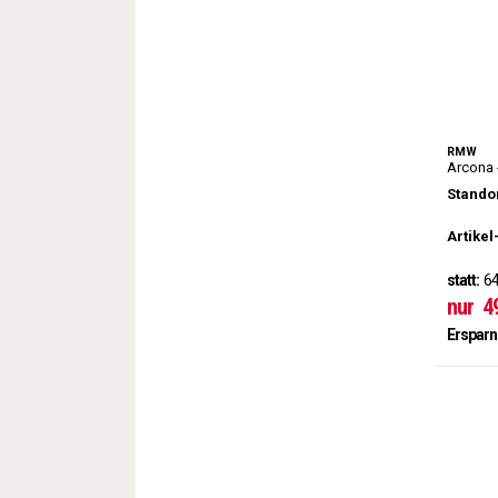
RMW
Arcona 
Standor
Artikel
statt:
64
nur
4
Ersparn