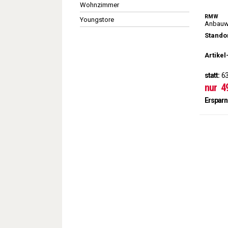
Wohnzimmer
RMW
Youngstore
Anbauw
Standor
Artikel
statt:
63
nur
4
Ersparn