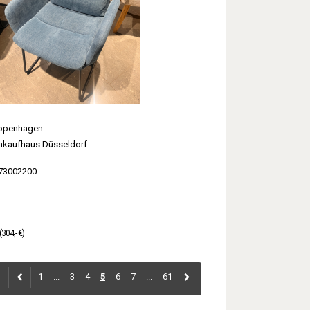
Copenhagen
kaufhaus Düsseldorf
73002200
(304,- €)
1
...
3
4
5
6
7
...
61