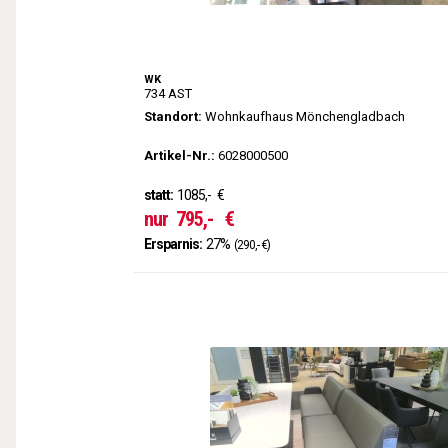
WK
734 AST
Standort:
Wohnkaufhaus Mönchengladbach
Artikel-Nr.:
6028000500
statt:
1085,-
€
nur
795,-
€
Ersparnis:
27%
(290,- €)