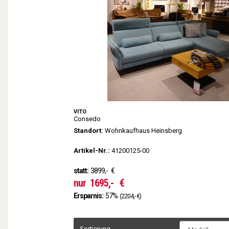
VITO
Consedo
Standort:
Wohnkaufhaus Heinsberg
Artikel-Nr.:
41200125-00
statt:
3899,-
€
nur
1695,-
€
Ersparnis:
57%
(2204,- €)
Sortierung